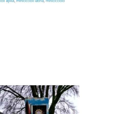
oli apilia
,
miniciccioli latina
,
minicicciolo