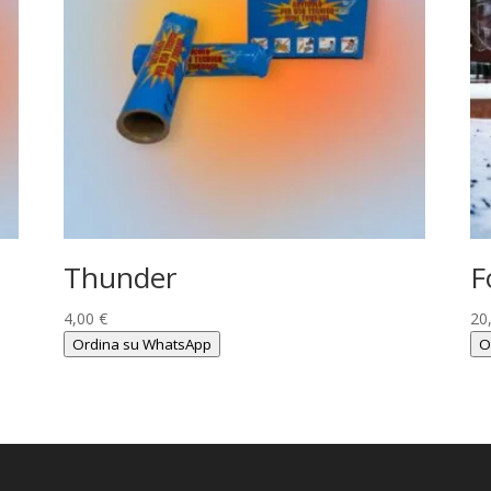
Thunder
F
4,00
€
20
Ordina su WhatsApp
O