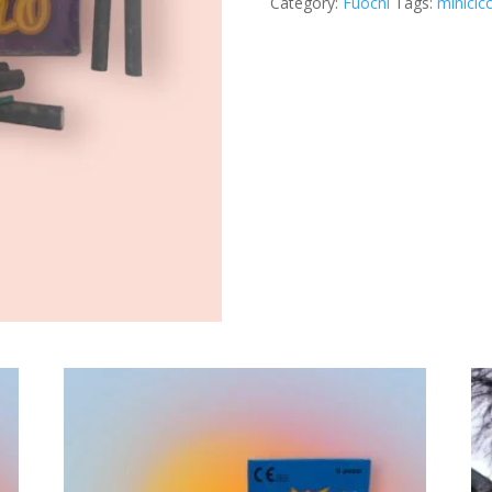
Category:
Fuochi
Tags:
minicicci